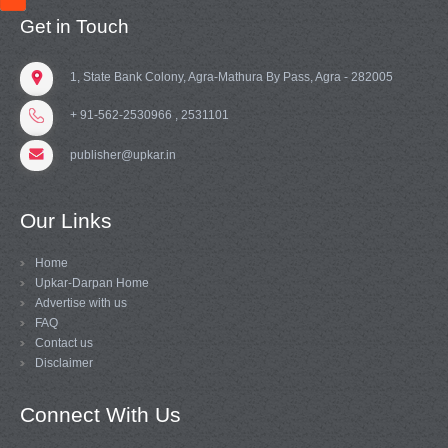
Get in Touch
1, State Bank Colony, Agra-Mathura By Pass, Agra - 282005
+ 91-562-2530966 , 2531101
publisher@upkar.in
Our Links
Home
Upkar-Darpan Home
Advertise with us
FAQ
Contact us
Disclaimer
Connect With Us