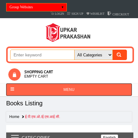
Group Websites
LOGIN
SIGN UP
WISHLIST
CHECKOUT
SHOPPING CART
EMPTY CART
MENU
Books Listing
Home
ई.पी.एफ.ओ./ई.एस.आई.सी.
CATEGORIES
English