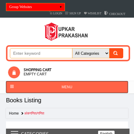
Group Websites
LOGIN
SIGN UP
WISHLIST
CHECKOUT
SHOPPING CART
EMPTY CART
MENU
Books Listing
Home
अंकगणित/गणित
CATEGORIES
English