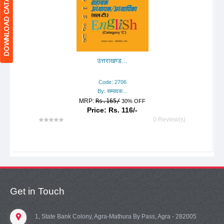
उत्तराखण्ड...
Code: 2706
By: सम्पादक...
MRP:
Rs.165/
30% OFF
Price: Rs. 116/-
0 Review(s)
Get in Touch
1, State Bank Colony, Agra-Mathura By Pass, Agra - 282005