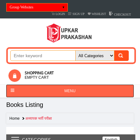
Group Websites
LOGIN
SIGN UP
WISHLIST
CHECKOUT
SHOPPING CART
EMPTY CART
MENU
Books Listing
Home
अध्यापक भर्ती परीक्षा
CATEGORIES
English