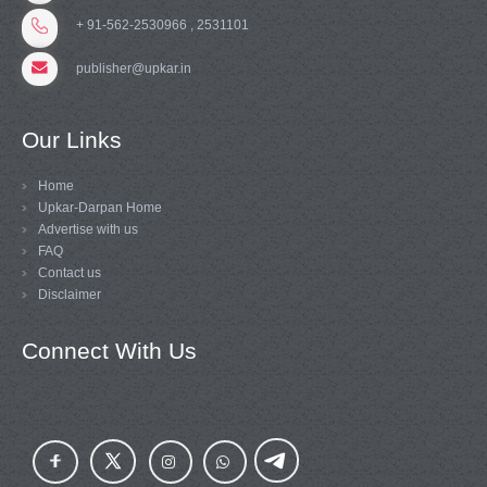
+ 91-562-2530966 , 2531101
publisher@upkar.in
Our Links
Home
Upkar-Darpan Home
Advertise with us
FAQ
Contact us
Disclaimer
Connect With Us