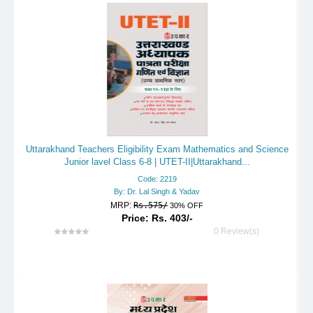
Uttarakhand Teachers Eligibility Exam Mathematics and Science
Junior lavel Class 6-8 | UTET-II|Uttarakhand...
Code: 2219
By: Dr. Lal Singh & Yadav
MRP:
Rs.575/
30% OFF
Price: Rs. 403/-
0 Review(s)