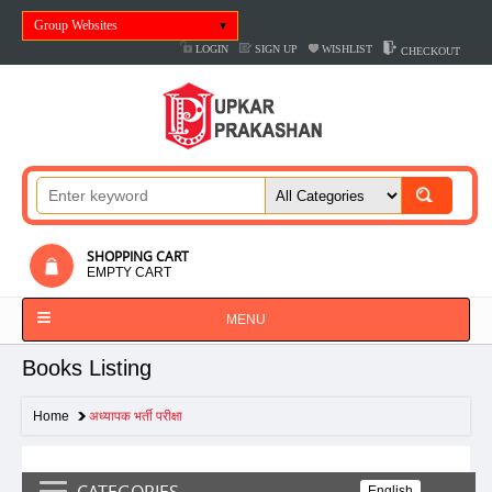
Group Websites
LOGIN
SIGN UP
WISHLIST
CHECKOUT
SHOPPING CART
EMPTY CART
MENU
Books Listing
Home
अध्यापक भर्ती परीक्षा
CATEGORIES
English