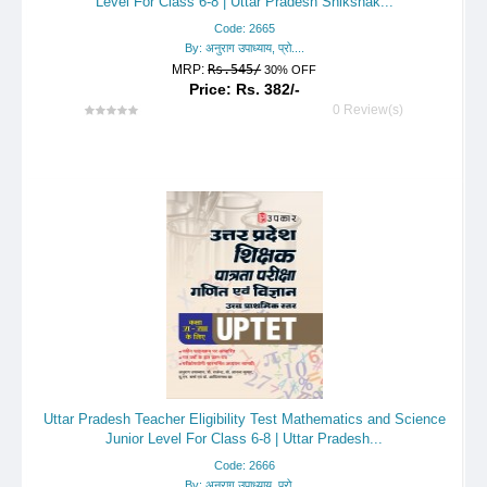
Level For Class 6-8 | Uttar Pradesh Shikshak...
Code: 2665
By: अनुराग उपाध्याय, प्रो....
MRP:
Rs.545/
30% OFF
Price: Rs. 382/-
0 Review(s)
Uttar Pradesh Teacher Eligibility Test Mathematics and Science
Junior Level For Class 6-8 | Uttar Pradesh...
Code: 2666
By: अनुराग उपाध्याय, प्रो....