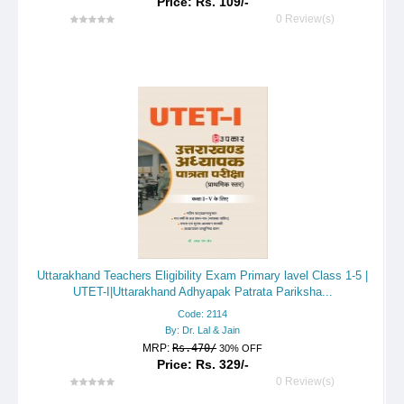
Price: Rs. 109/-
0 Review(s)
Uttarakhand Teachers Eligibility Exam Primary lavel Class 1-5 |
UTET-I|Uttarakhand Adhyapak Patrata Pariksha...
Code: 2114
By: Dr. Lal & Jain
MRP:
Rs.470/
30% OFF
Price: Rs. 329/-
0 Review(s)